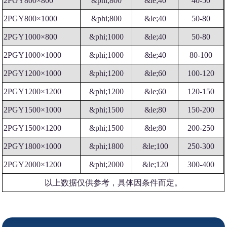
2PGY800×800
&phi;800
&le;40
40-50
2PGY800×1000
&phi;800
&le;40
50-80
2PGY1000×800
&phi;1000
&le;40
50-80
2PGY1000×1000
&phi;1000
&le;40
80-100
2PGY1200×1000
&phi;1200
&le;60
100-120
2PGY1200×1200
&phi;1200
&le;60
120-150
2PGY1500×1000
&phi;1500
&le;80
150-200
2PGY1500×1200
&phi;1500
&le;80
200-250
2PGY1800×1000
&phi;1800
&le;100
250-300
2PGY2000×1200
&phi;2000
&le;120
300-400
以上数据仅供参考，具体因条件而定。