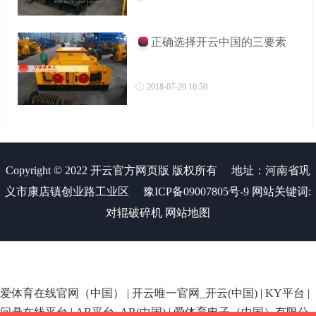
正确选择开云中国的三要素
2018-07-20 16:50
Copyright © 2022 开云官方网页版 版权所有
地址：河南省巩
义市康店镇创业路工业区
豫ICP备09007805号-9
网站关键词:
对辊破碎机
网站地图
爱体育在线官网（中国）
|
开云唯一官网_开云(中国)
|
KY平台
|
问鼎在线平台
|
AB平台_AB(中国)
|
爱体育电子（中国）有限公