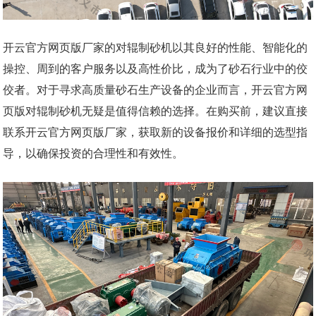
开云官方网页版厂家的对辊制砂机以其良好的性能、智能化的
操控、周到的客户服务以及高性价比，成为了砂石行业中的佼
佼者。对于寻求高质量砂石生产设备的企业而言，开云官方网
页版对辊制砂机无疑是值得信赖的选择。在购买前，建议直接
联系开云官方网页版厂家，获取新的设备报价和详细的选型指
导，以确保投资的合理性和有效性。