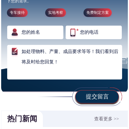
下您的需求。
专车接待
实地考察
免费制定方案
提交留言
热门新闻
查看更多 >>