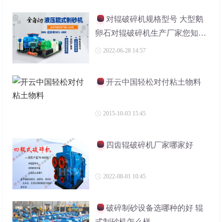
对辊破碎机规格型号 大型鹅
卵石对辊破碎机生产厂家您知道
在哪里吗
2022-06-28 14:57
开云中国轻松对付粘土物料
2015-10-03 15:45
四齿辊破碎机厂家哪家好
2022-08-01 10:45
破碎制砂设备选哪种的好 辊
式制砂机怎么样