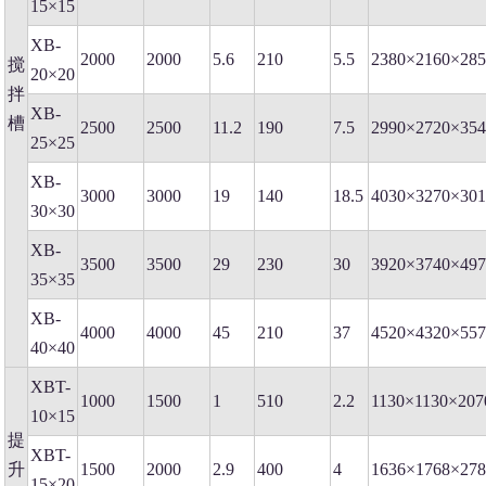
15×15
XB-
2000
2000
5.6
210
5.5
2380×2160×28
搅
20×20
拌
XB-
槽
2500
2500
11.2
190
7.5
2990×2720×35
25×25
XB-
3000
3000
19
140
18.5
4030×3270×30
30×30
XB-
3500
3500
29
230
30
3920×3740×49
35×35
XB-
4000
4000
45
210
37
4520×4320×55
40×40
XBT-
1000
1500
1
510
2.2
1130×1130×207
10×15
提
XBT-
升
1500
2000
2.9
400
4
1636×1768×27
15×20