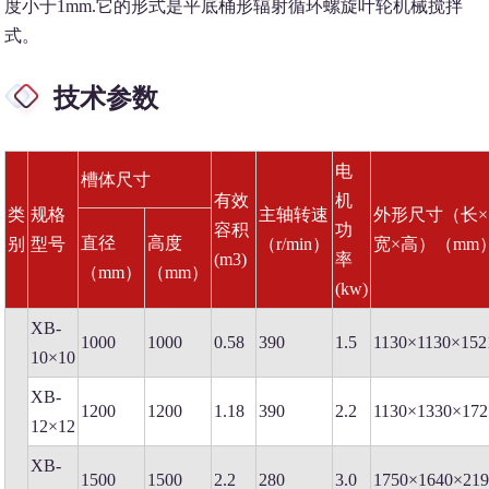
度小于1mm.它的形式是平底桶形辐射循环螺旋叶轮机械搅拌
式。
技术参数
电
槽体尺寸
有效
机
类
规格
主轴转速
外形尺寸（长×
容积
功
直径
高度
别
型号
（r/min）
宽×高）（mm
(m3)
率
（mm）
（mm）
(kw)
XB-
1000
1000
0.58
390
1.5
1130×1130×152
10×10
XB-
1200
1200
1.18
390
2.2
1130×1330×172
12×12
XB-
1500
1500
2.2
280
3.0
1750×1640×21