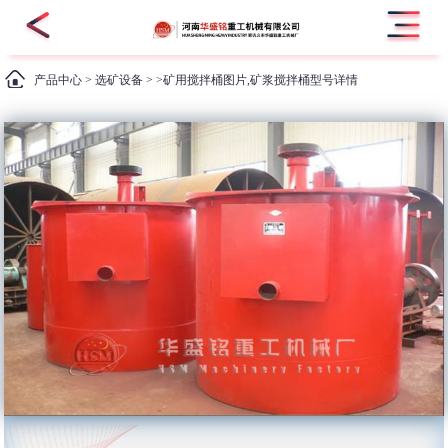
产品中心
>
选矿设备
> >矿用搅拌桶图片,矿浆搅拌桶型号详情