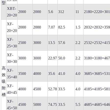
型
XBT-
2000
2000
5.6
312
11
2180×2220×30
20×20
XF-
2000
2000
7.07
82.5
1.5
2032×2032×35
20×20
XF-
2500
3000
13.5
57.6
2.2
2532×2532×41
25×30
XF-
3000
3000
22.97
50.0
2.2
3180×3180×46
30×30
高
XF-
3500
4000
35.6
41.0
4.0
3685×3685×53
效
35×40
吸
XF-
附
4000
4500
52.78
33.5
4.0
4185×4185×58
40×45
槽
XF-
4500
5000
74.75
33.5
5.5
4685×4685×64
45×50